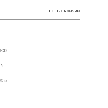
НЕТ В НАЛИЧИИ
-1CD
ий
00 м