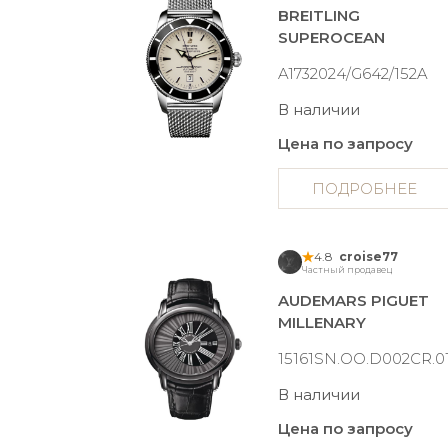
BREITLING
SUPEROCEAN
A1732024/G642/152A
В наличии
Цена по запросу
ПОДРОБНЕЕ
4.8
croise77
Частный продавец
AUDEMARS PIGUET
MILLENARY
15161SN.OO.D002CR.0
В наличии
Цена по запросу