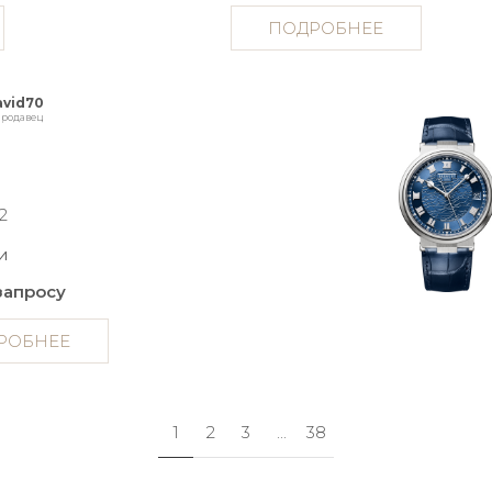
ПОДРОБНЕЕ
avid70
родавец
2
и
запросу
РОБНЕЕ
1
2
3
...
38