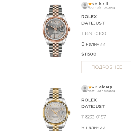
4.8
kirill
Частный продавец
ROLEX
DATEJUST
116231-0100
В наличии
$11500
ПОДРОБНЕЕ
4.8
eldarp
Частный продавец
ROLEX
DATEJUST
116233-0157
В наличии