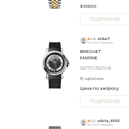
$10500
ПОДРОБНЕЕ
4.8
eldarf
Частный продавец
BREGUET
MARINE
5817ST/92/5V8
В наличии
Цена по запросу
ПОДРОБНЕЕ
5.0
nikita_9305
Частный продавец