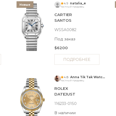
4.9
natalia_e
Новые
Частный продавец
CARTIER
SANTOS
WSSA0082
Под заказ
$6200
ПОДРОБНЕЕ
4.8
Anna Tik Tak Watches
Частный продавец
ROLEX
DATEJUST
116233-0150
В наличии