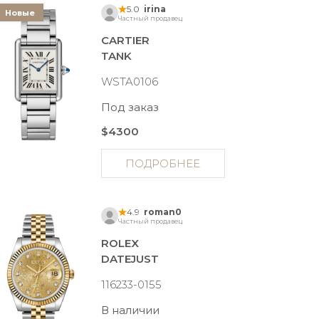
5.0
irina
Новые
Частный продавец
CARTIER
TANK
WSTA0106
Под заказ
$4300
ПОДРОБНЕЕ
4.9
roman0
Частный продавец
ROLEX
DATEJUST
116233-0155
В наличии