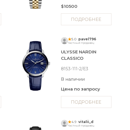
$10500
ПОДРОБНЕЕ
5.0
pavel796
Частный продавец
ULYSSE NARDIN
CLASSICO
8153-111-2/E3
В наличии
Цена по запросу
ПОДРОБНЕЕ
4.9
vitalii_d
Частный продавец