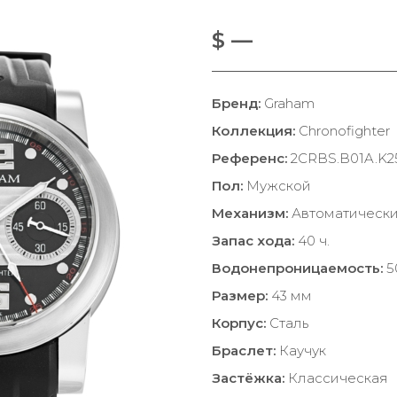
$ —
Бренд:
Graham
Коллекция:
Chronofighter
Референс:
2CRBS.B01A.K2
Пол:
Мужской
Механизм:
Автоматическ
Запас хода:
40 ч.
Водонепроницаемость:
5
Размер:
43 мм
Корпус:
Сталь
Браслет:
Каучук
Застёжка:
Классическая