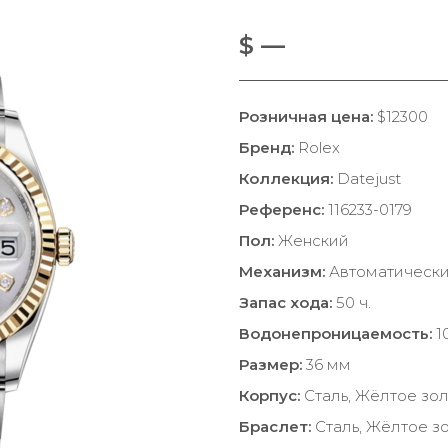
$ —
Розничная цена:
$12300
Бренд:
Rolex
Коллекция:
Datejust
Референс:
116233-0179
Пол:
Женский
Механизм:
Автоматическ
Запас хода:
50 ч.
Водонепроницаемость:
1
Размер:
36 мм
Корпус:
Сталь, Жёлтое зо
Браслет:
Сталь, Жёлтое з