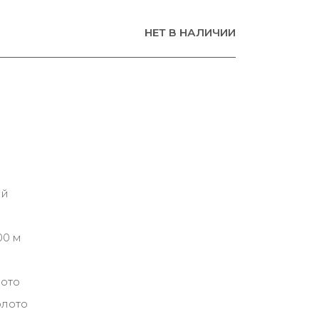
НЕТ В НАЛИЧИИ
ий
00 м
лото
олото